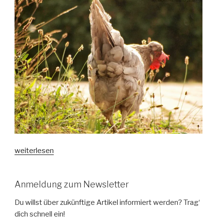
„Unser
weiterlesen
kleiner
Bio-
Anmeldung zum Newsletter
Blog
und
Du willst über zukünftige Artikel informiert werden? Trag‘
ein
dich schnell ein!