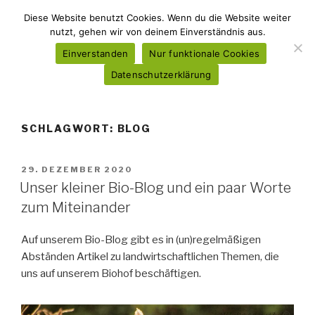
Zum
NIEDERFELDER BAUERNHOF
Diese Website benutzt Cookies. Wenn du die Website weiter
Inhalt
nutzt, gehen wir von deinem Einverständnis aus.
Milchviehbetrieb Familien Haas & Zinsel
springen
Einverstanden
Nur funktionale Cookies
Datenschutzerklärung
Menü
SCHLAGWORT:
BLOG
VERÖFFENTLICHT
29. DEZEMBER 2020
AM
Unser kleiner Bio-Blog und ein paar Worte
zum Miteinander
Auf unserem Bio-Blog gibt es in (un)regelmäßigen
Abständen Artikel zu landwirtschaftlichen Themen, die
uns auf unserem Biohof beschäftigen.