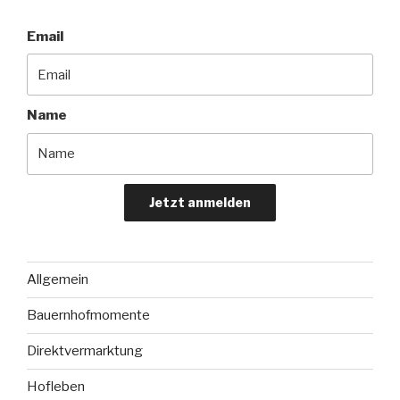
paar
Worte
Email
zum
Miteinander“
Name
Jetzt anmelden
Allgemein
Bauernhofmomente
Direktvermarktung
Hofleben